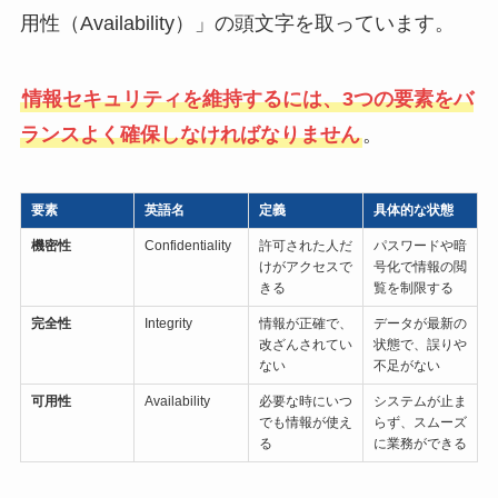
用性（Availability）」の頭文字を取っています。
情報セキュリティを維持するには、3つの要素をバ
ランスよく確保しなければなりません
。
要素
英語名
定義
具体的な状態
機密性
Confidentiality
許可された人だ
パスワードや暗
けがアクセスで
号化で情報の閲
きる
覧を制限する
完全性
Integrity
情報が正確で、
データが最新の
改ざんされてい
状態で、誤りや
ない
不足がない
可用性
Availability
必要な時にいつ
システムが止ま
でも情報が使え
らず、スムーズ
る
に業務ができる